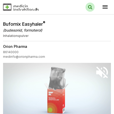
menu
®
Bufomix Easyhaler
(budesonid, formoterol)
Inhalationspulver
Orion Pharma
86140000
medinfo@orionpharma.com