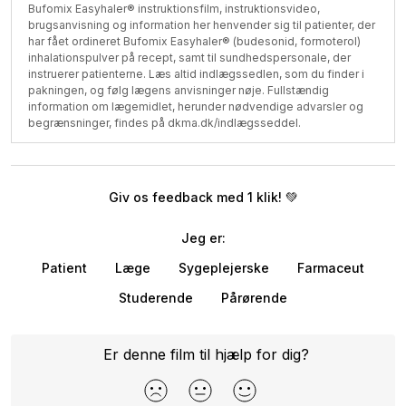
Bufomix Easyhaler® instruktionsfilm, instruktionsvideo,
brugsanvisning og information her henvender sig til patienter, der
har fået ordineret Bufomix Easyhaler® (budesonid, formoterol)
inhalationspulver på recept, samt til sundhedspersonale, der
instruerer patienterne. Læs altid indlægssedlen, som du finder i
pakningen, og følg lægens anvisninger nøje. Fullstændig
information om lægemidlet, herunder nødvendige advarsler og
begrænsninger, findes på dkma.dk/indlægsseddel.
Giv os feedback med 1 klik! 💚
Jeg er:
Patient
Læge
Sygeplejerske
Farmaceut
Studerende
Pårørende
Er denne film til hjælp for dig?