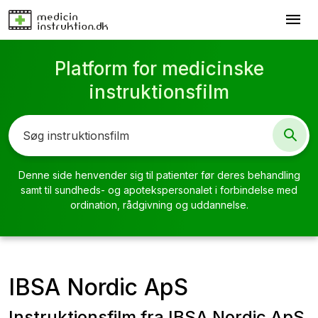
menu
Platform for medicinske
instruktionsfilm
Denne side henvender sig til patienter før deres behandling
samt til sundheds- og apotekspersonalet i forbindelse med
ordination, rådgivning og uddannelse.
IBSA Nordic ApS
Instruktionsfilm fra IBSA Nordic ApS