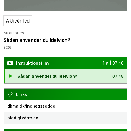
Aktivér lyd
Nu afspilles
Sådan anvender du Idelvion®
2026
Instruktionsfilm
1 st | 07:48
Sådan anvender du Idelvion®
07:48
Links
dkma.dk/indlægsseddel
blödigtvärre.se