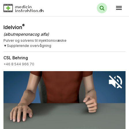
menu
®
Idelvion
(albutrepenonacog alfa)
Pulver og solvens til injektionsvæske
▼Supplerende overvågning
CSL Behring
+46 8 544 966 70