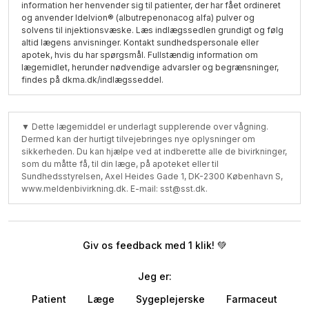
information her henvender sig til patienter, der har fået ordineret
og anvender Idelvion® (albutrepenonacog alfa) pulver og
solvens til injektionsvæske. Læs indlægssedlen grundigt og følg
altid lægens anvisninger. Kontakt sundhedspersonale eller
apotek, hvis du har spørgsmål. Fullstændig information om
lægemidlet, herunder nødvendige advarsler og begrænsninger,
findes på dkma.dk/indlægsseddel.
▼ Dette lægemiddel er underlagt supplerende over vågning.
Dermed kan der hurtigt tilvejebringes nye oplysninger om
sikkerheden. Du kan hjælpe ved at indberette alle de bivirkninger,
som du måtte få, til din læge, på apoteket eller til
Sundhedsstyrelsen, Axel Heides Gade 1, DK-2300 København S,
www.meldenbivirkning.dk. E-mail: sst@sst.dk.
Giv os feedback med 1 klik! 💚
Jeg er:
Patient
Læge
Sygeplejerske
Farmaceut